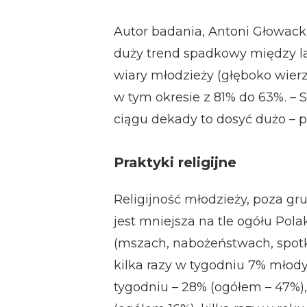
Autor badania, Antoni Głowack
duży trend spadkowy między la
wiary młodzieży (głęboko wierzą
w tym okresie z 81% do 63%. – 
ciągu dekady to dosyć dużo – p
Praktyki religijne
Religijność młodzieży, poza g
jest mniejsza na tle ogółu Pola
(mszach, nabożeństwach, spotk
kilka razy w tygodniu 7% młody
tygodniu – 28% (ogółem – 47%), 