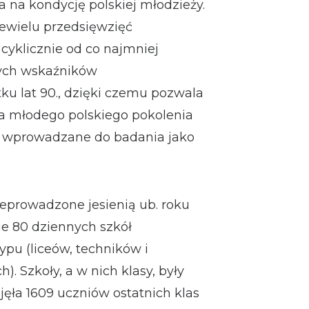
a na kondycję polskiej młodzieży.
niewielu przedsięwzięć
cyklicznie od co najmniej
órych wskaźników
ku lat 90., dzięki czemu pozwala
a młodego polskiego pokolenia
są wprowadzane do badania jako
eprowadzone jesienią ub. roku
ie 80 dziennych szkół
pu (liceów, techników i
. Szkoły, a w nich klasy, były
ęła 1609 uczniów ostatnich klas