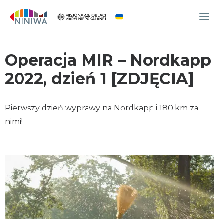
Operacja MIR – Nordkapp
WYDARZENIA
O NAS
2022, dzień 1 [ZDJĘCIA]
WSPÓLNOTA
OCM
Pierwszy dzień wyprawy na Nordkapp i 180 km za
NINIWA TEAM
nimi!
FESTIWAL ŻYCIA
WOLONTARIAT
AKTUALNOŚCI
ARTYKUŁY
NINIWA BUD
SKLEP