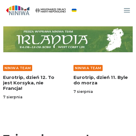
WYDARZENIA
O NAS
WSPÓLNOTA
OCM
NINIWA TEAM
NINIWA TEAM
NINIWA TEAM
Eurotrip, dzień 11. Byle
Eurotrip, dzień 10. Czy
do morza
to Turcja, czy weekend?
FESTIWAL ŻYCIA
7 sierpnia
6 sierpnia
WOLONTARIAT
AKTUALNOŚCI
ARTYKUŁY
NINIWA BUD
SKLEP