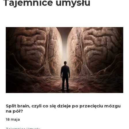
Tajemnice umysłu
KONTAKT
Split brain, czyli co się dzieje po przecięciu mózgu
na pół?
18 maja