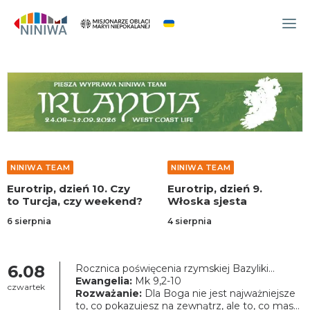
WYDARZENIA
O NAS
WSPÓLNOTA
OCM
NINIWA TEAM
NINIWA TEAM
NINIWA TEAM
Eurotrip, dzień 10. Czy
Eurotrip, dzień 9.
FESTIWAL ŻYCIA
to Turcja, czy weekend?
Włoska sjesta
WOLONTARIAT
6 sierpnia
4 sierpnia
AKTUALNOŚCI
ARTYKUŁY
6.08
Rocznica poświęcenia rzymskiej Bazyliki
Najświętszej Maryi Panny
Ewangelia:
Mk 9,2-10
NINIWA BUD
czwartek
Rozważanie:
Dla Boga nie jest najważniejsze
to, co pokazujesz na zewnątrz, ale to, co masz
SKLEP