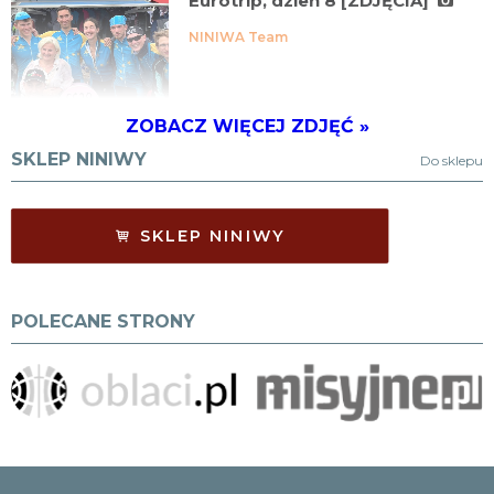
Eurotrip, dzień 8 [ZDJĘCIA]
NINIWA Team
ZOBACZ WIĘCEJ ZDJĘĆ »
SKLEP NINIWY
Do sklepu
SKLEP NINIWY
POLECANE STRONY