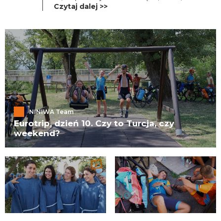
wewnątrz. To z serca płynie siła do
Czytaj dalej >>
KONTAKT
podejmowania się różnych dobrych rzeczy, do
walczenia ze swoimi słabościami, do powst
NINIWA Team
Eurotrip, dzień 10. Czy to Turcja, czy
weekend?