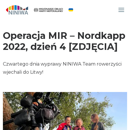
Operacja MIR – Nordkapp
WYDARZENIA
O NAS
2022, dzień 4 [ZDJĘCIA]
WSPÓLNOTA
OCM
Czwartego dnia wyprawy NINIWA Team rowerzyści
NINIWA TEAM
wjechali do Litwy!
FESTIWAL ŻYCIA
WOLONTARIAT
AKTUALNOŚCI
ARTYKUŁY
NINIWA BUD
SKLEP