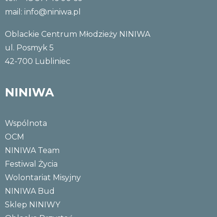
mail:
info@niniwa.pl
Oblackie Centrum Młodzieży NINIWA
ul. Posmyk 5
42-700 Lubliniec
NINIWA
Wspólnota
OCM
NINIWA Team
Festiwal Życia
Wolontariat Misyjny
NINIWA Bud
Sklep NINIWY