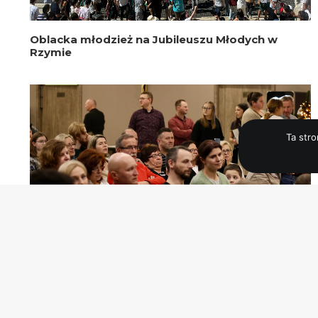
Oblacka młodzież na Jubileuszu Młodych w
Rzymie
Ta str
20. Rocznica Oblackiego Duszpasterstwa
Młodzieży [ZDJĘCIA]