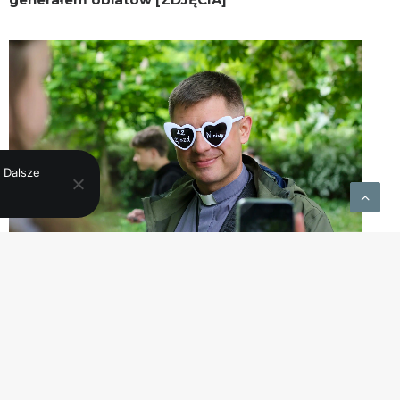
 Dalsze
„Odbudowana” 42. Ogólnopolski Zjazd NINIWY
w Warszawie [ZDJĘCIA CZ. 2]