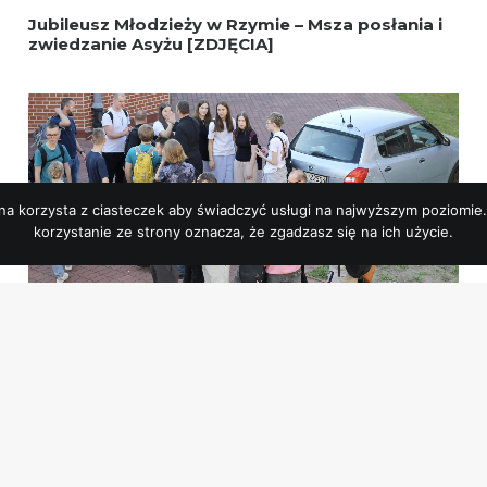
Jubileusz Młodzieży w Rzymie – Msza posłania i
zwiedzanie Asyżu [ZDJĘCIA]
ona korzysta z ciasteczek aby świadczyć usługi na najwyższym poziomie.
korzystanie ze strony oznacza, że zgadzasz się na ich użycie.
„Odbudowana” 42. Ogólnopolski Zjazd NINIWY
w Warszawie [ZDJĘCIA CZ. 1]