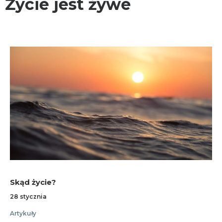
Życie jest żywe
KONTAKT
Skąd życie?
28 stycznia
Artykuły