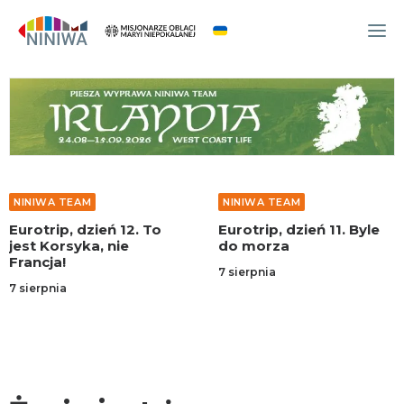
WYDARZENIA
O NAS
WSPÓLNOTA
OCM
NINIWA TEAM
NINIWA TEAM
NINIWA TEAM
Eurotrip, dzień 12. To
Eurotrip, dzień 11. Byle
jest Korsyka, nie
do morza
FESTIWAL ŻYCIA
Francja!
7 sierpnia
WOLONTARIAT
7 sierpnia
AKTUALNOŚCI
ARTYKUŁY
NINIWA BUD
SKLEP