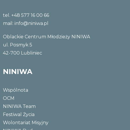
tel. +48 577 16 00 66
mail:
info@niniwa.pl
Oblackie Centrum Młodzieży NINIWA
ul. Posmyk 5
42-700 Lubliniec
NINIWA
Wspólnota
OCM
NINIWA Team
Festiwal Życia
Wolontariat Misyjny