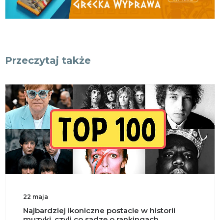
Przeczytaj także
18 maja
rii
Split brain, czyli co się dzieje po przec
mózgu na pół?