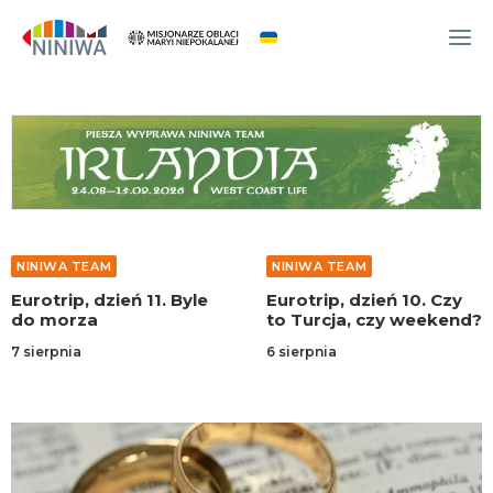
WYDARZENIA
O NAS
WSPÓLNOTA
OCM
NINIWA TEAM
NINIWA TEAM
NINIWA TEAM
11. Byle
Eurotrip, dzień 10. Czy
Eurotrip, dzie
FESTIWAL ŻYCIA
to Turcja, czy weekend?
Włoska sjest
WOLONTARIAT
6 sierpnia
4 sierpnia
AKTUALNOŚCI
ARTYKUŁY
NINIWA BUD
SKLEP