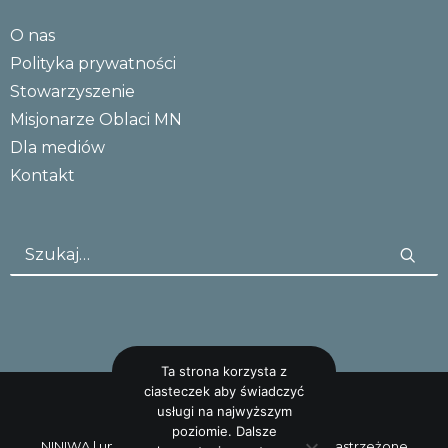
O nas
Polityka prywatności
Stowarzyszenie
Misjonarze Oblaci MN
Dla mediów
Kontakt
Ta strona korzysta z
ciasteczek aby świadczyć
usługi na najwyższym
poziomie. Dalsze
NINIWA |
uncreative: studio
Wszystkie prawa zastrzeżone