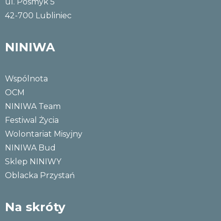
ul. Posmyk 5
42-700 Lubliniec
NINIWA
Wspólnota
OCM
NINIWA Team
Festiwal Życia
Wolontariat Misyjny
NINIWA Bud
Sklep NINIWY
Oblacka Przystań
Na skróty