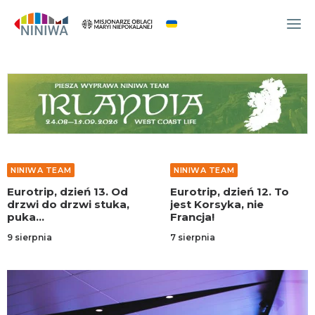
WYDARZENIA
O NAS
WSPÓLNOTA
OCM
NINIWA TEAM
NINIWA TEAM
NINIWA TEAM
Eurotrip, dzień 12. To
Eurotrip, dzień 11. Byle
FESTIWAL ŻYCIA
jest Korsyka, nie
do morza
Francja!
WOLONTARIAT
7 sierpnia
7 sierpnia
AKTUALNOŚCI
ARTYKUŁY
NINIWA BUD
SKLEP