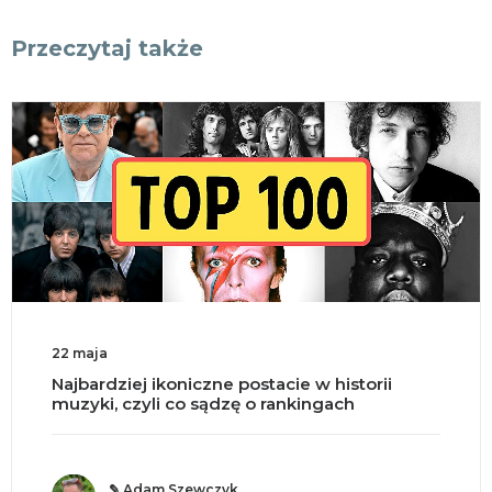
Przeczytaj także
18 maja
Split brain, czyli co się dzieje po przecięciu
mózgu na pół?
✎ o. Andrzej Jastrzębski OMI