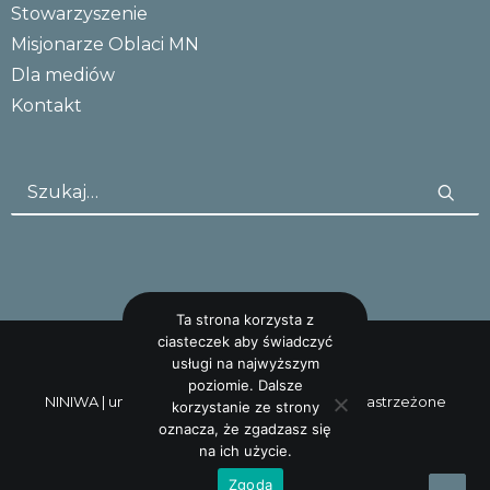
Stowarzyszenie
Misjonarze Oblaci MN
Dla mediów
Kontakt
Ta strona korzysta z
ciasteczek aby świadczyć
usługi na najwyższym
poziomie. Dalsze
NINIWA |
uncreative: studio
Wszystkie prawa zastrzeżone
korzystanie ze strony
oznacza, że zgadzasz się
na ich użycie.
Zgoda