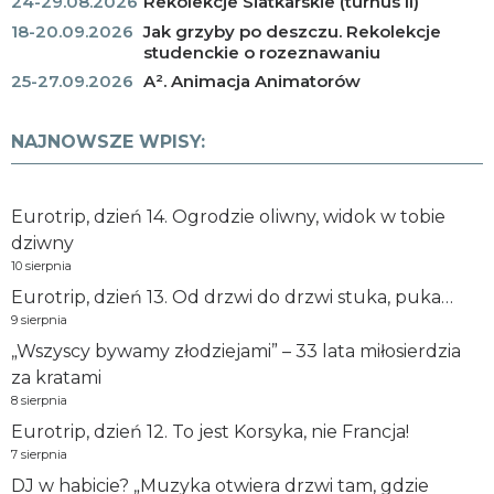
24-29.08.2026
Rekolekcje Siatkarskie (turnus II)
18-20.09.2026
Jak grzyby po deszczu. Rekolekcje
studenckie o rozeznawaniu
25-27.09.2026
A². Animacja Animatorów
NAJNOWSZE WPISY:
Eurotrip, dzień 14. Ogro­dzie oliwny, widok w tobie
dziwny
10 sierpnia
Eurotrip, dzień 13. Od drzwi do drzwi stuka, puka…
9 sierpnia
„Wszyscy bywamy złodziejami” – 33 lata miłosierdzia
za kratami
8 sierpnia
Eurotrip, dzień 12. To jest Korsyka, nie Francja!
7 sierpnia
DJ w habicie? „Muzyka otwiera drzwi tam, gdzie