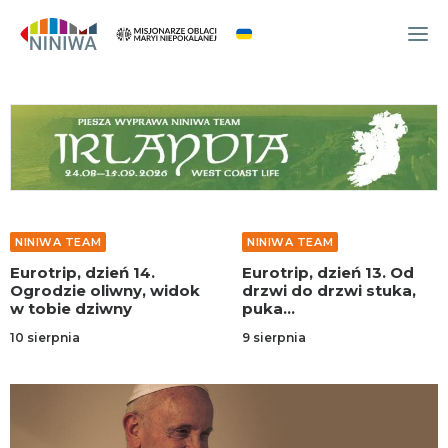
WYDARZENIA
O NAS
WSPÓLNOTA
OCM
M
NINIWA TEAM
NINIWA T
NINIWA TEAM
zień 14.
Eurotrip, dzień 13. Od
Eurotrip
FESTIWAL ŻYCIA
oliwny, widok
drzwi do drzwi stuka,
jest Kor
ziwny
puka…
Francja!
WOLONTARIAT
9 sierpnia
7 sierpnia
AKTUALNOŚCI
ARTYKUŁY
NINIWA BUD
SKLEP