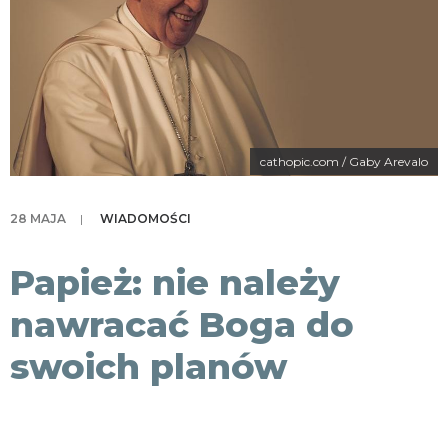
KONTAKT
cathopic.com / Gaby Arevalo
28 MAJA
|
WIADOMOŚCI
Papież: nie należy
nawracać Boga do
swoich planów