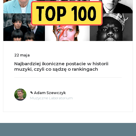
18 maja
w historii
Split brain, czyli co się dzieje p
ngach
mózgu na pół?
✎ o. Andrzej Jastrzębski OMI
Tajemnice umysłu