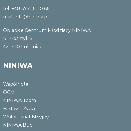
tel. +48 577 16 00 66
mail:
info@niniwa.pl
Oblackie Centrum Młodzieży NINIWA
ul. Posmyk 5
42-700 Lubliniec
NINIWA
Wspólnota
OCM
NINIWA Team
Festiwal Życia
Wolontariat Misyjny
NINIWA Bud