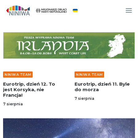
WYDARZENIA
O NAS
WSPÓLNOTA
OCM
NINIWA TEAM
NINIWA TEAM
NINIWA TEAM
Eurotrip, dzień 12. To
Eurotrip, dzień 11. Byle
FESTIWAL ŻYCIA
jest Korsyka, nie
do morza
Francja!
WOLONTARIAT
7 sierpnia
7 sierpnia
AKTUALNOŚCI
ARTYKUŁY
NINIWA BUD
SKLEP