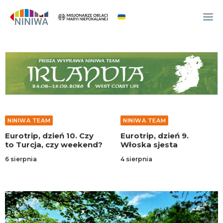
WYDARZENIA
O NAS
WSPÓLNOTA
OCM
NINIWA TEAM
NINIWA TEAM
NINIWA TEAM
Eurotrip, dzień 10. Czy
Eurotrip, dzień 9.
FESTIWAL ŻYCIA
to Turcja, czy weekend?
Włoska sjesta
WOLONTARIAT
6 sierpnia
4 sierpnia
AKTUALNOŚCI
ARTYKUŁY
NINIWA BUD
SKLEP