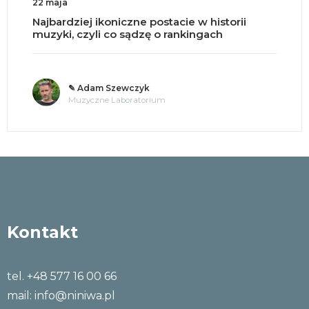
18 maja
czne postacie w historii
Split brain, czyli 
sądzę o rankingach
mózgu na pół?
wczyk
✎ o. Andrzej
oratorium
Tajemnice um
Kontakt
tel. +48 577 16 00 66
mail:
info@niniwa.pl