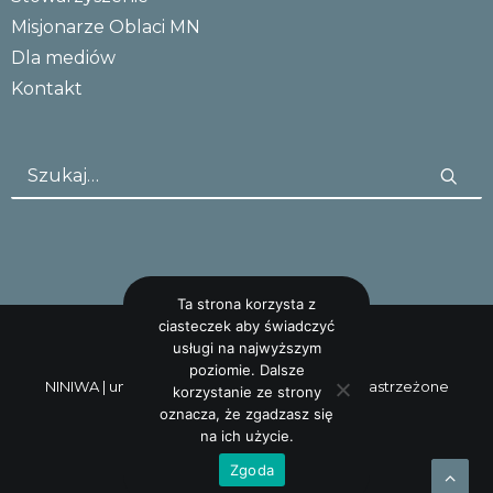
Misjonarze Oblaci MN
Dla mediów
Kontakt
Ta strona korzysta z
ciasteczek aby świadczyć
usługi na najwyższym
poziomie. Dalsze
NINIWA |
uncreative: studio
Wszystkie prawa zastrzeżone
korzystanie ze strony
oznacza, że zgadzasz się
na ich użycie.
Zgoda