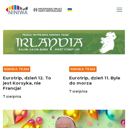
WYDARZENIA
O NAS
WSPÓLNOTA
OCM
NINIWA TEAM
NINIWA TEAM
NINIWA TEAM
Eurotrip, dzień 12. To
Eurotrip, dzień 11. Byle
FESTIWAL ŻYCIA
jest Korsyka, nie
do morza
Francja!
WOLONTARIAT
7 sierpnia
7 sierpnia
AKTUALNOŚCI
ARTYKUŁY
NINIWA BUD
SKLEP