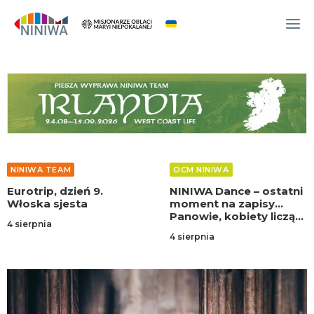
WYDARZENIA
O NAS
WSPÓLNOTA
OCM
NINIWA TEAM
OCM NINIWA
NINIWA TEAM
Eurotrip, dzień 9.
NINIWA Dance – ostatni
FESTIWAL ŻYCIA
Włoska sjesta
moment na zapisy…
Panowie, kobiety liczą
WOLONTARIAT
4 sierpnia
na was!
4 sierpnia
AKTUALNOŚCI
ARTYKUŁY
NINIWA BUD
SKLEP