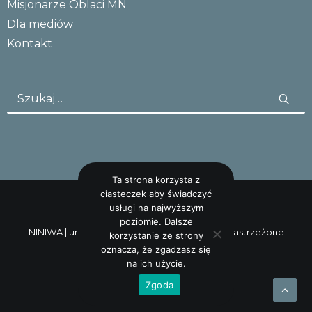
Misjonarze Oblaci MN
Dla mediów
Kontakt
Ta strona korzysta z
ciasteczek aby świadczyć
usługi na najwyższym
poziomie. Dalsze
NINIWA |
uncreative: studio
Wszystkie prawa zastrzeżone
korzystanie ze strony
oznacza, że zgadzasz się
na ich użycie.
Zgoda