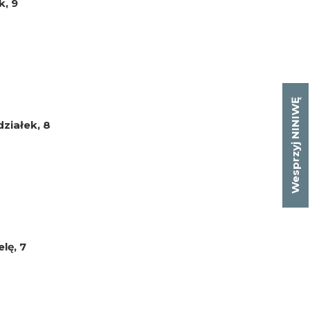
k, 9
Wesprzyj NINIWĘ
ziałek, 8
lę, 7