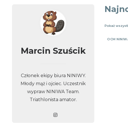
Najn
Pokaż wszyst
OCM NINIW
Marcin Szuścik
Członek ekipy biura NINIWY.
Młody mąż i ojciec. Uczestnik
wypraw NINIWA Team.
Triathlonista amator.