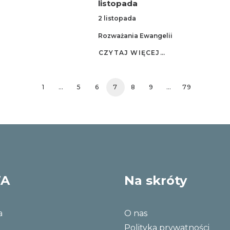
listopada
2 listopada
Rozważania Ewangelii
CZYTAJ WIĘCEJ…
1
…
5
6
7
8
9
…
79
WA
Na skróty
a
O nas
Polityka prywatności