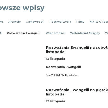
owsze wpisy
ko
Artykuły
Ciekawostki
Festiwal Życia
Filmy
NINIWA Te
A
Rozważania Ewangelii
Wiadomości
Wolontariat Misyjny
W
Rozważania Ewangelii na sobotę
listopada
13 listopada
Rozważania Ewangelii
CZYTAJ WIĘCEJ…
Rozważania Ewangelii na piątek
listopada
12 listopada