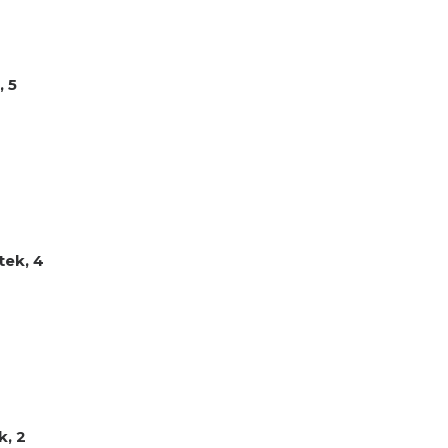
, 5
tek, 4
k, 2