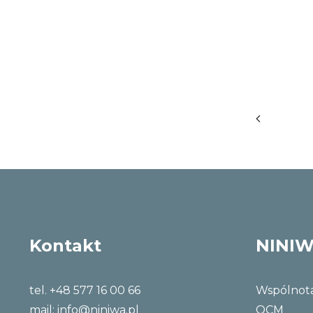
Kontakt
NINI
tel. +48 577 16 00 66
Wspólnot
mail:
info@niniwa.pl
OCM