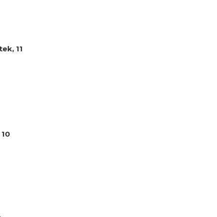
ek, 11
 10