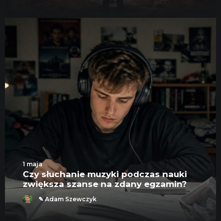
1 maja
Czy słuchanie muzyki podczas nauki
zwiększa szanse na zdany egzamin?
✎ Adam Szewczyk