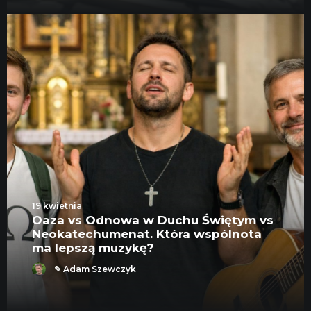
19 kwietnia
Oaza vs Odnowa w Duchu Świętym vs
Neokatechumenat. Która wspólnota
ma lepszą muzykę?
✎ Adam Szewczyk