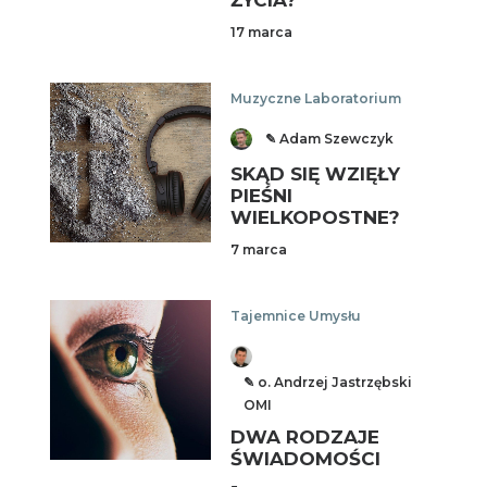
ŻYCIA?
17 marca
Muzyczne Laboratorium
✎ Adam Szewczyk
SKĄD SIĘ WZIĘŁY
PIEŚNI
WIELKOPOSTNE?
7 marca
Tajemnice Umysłu
✎ o. Andrzej Jastrzębski
OMI
DWA RODZAJE
ŚWIADOMOŚCI