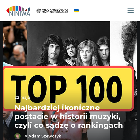
WYDARZENIA
O NAS
WSPÓLNOTA
OCM
NINIWA TEAM
FESTIWAL ŻYCIA
WOLONTARIAT
22 maja
Najbardziej ikoniczne
AKTUALNOŚCI
postacie w historii muzyki,
ARTYKUŁY
czyli co sądzę o rankingach
NINIWA BUD
✎ Adam Szewczyk
SKLEP