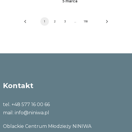
5 marca
1
2
3
…
118
Kontakt
tel. +48 577 16 00 66
mail:
info@niniwa.pl
Oblackie Centrum Młodzieży NINIWA