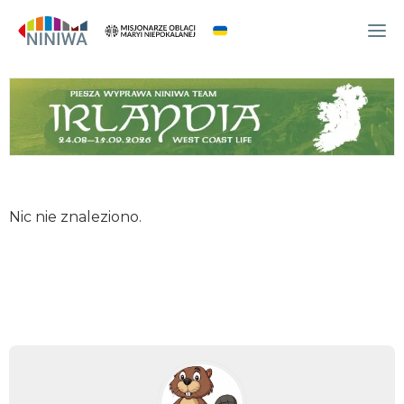
WYDARZENIA
O NAS
WSPÓLNOTA
OCM
Nic nie znaleziono.
NINIWA TEAM
FESTIWAL ŻYCIA
WOLONTARIAT
AKTUALNOŚCI
ARTYKUŁY
NINIWA BUD
SKLEP