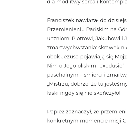
dla modlitwy serca i kontempla
Franciszek nawiązał do dzisiej
Przemienieniu Pańskim na Gór
uczniom: Piotrowi, Jakubowi i
zmartwychwstania: skrawek nie
obok Jezusa pojawiają się Mojże
Nim o Jego bliskim „exodusie”,
paschalnym – śmierci i zmartw
„Mistrzu, dobrze, że tu jesteśm
łaski nigdy się nie skończyło!
Papież zaznaczył, że przemien
konkretnym momencie misji Ch