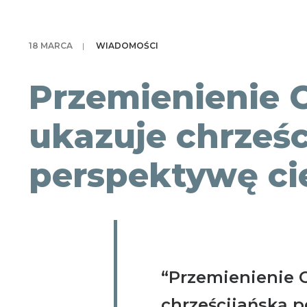
18 MARCA
|
WIADOMOŚCI
Przemienienie 
ukazuje chrześc
perspektywę ci
“Przemienienie 
chrześcijańską p