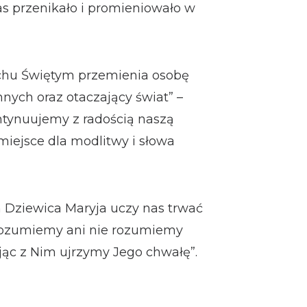
nas przenikało i promieniowało w
uchu Świętym przemienia osobę
nych oraz otaczający świat” –
ontynuujemy z radością naszą
iejsce dla modlitwy i słowa
 Dziewica Maryja uczy nas trwać
 rozumiemy ani nie rozumiemy
jąc z Nim ujrzymy Jego chwałę”.