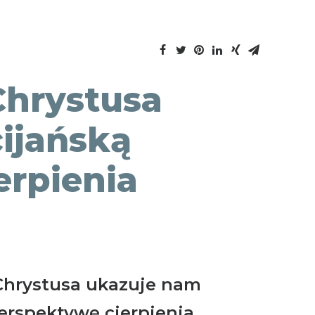
Chrystusa
ijańską
erpienia
Chrystusa ukazuje nam
erspektywę cierpienia.