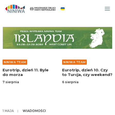
WYDARZENIA
O NAS
WSPÓLNOTA
OCM
NINIWA TEAM
NINIWA TEAM
NINIWA TEAM
Eurotrip, dzień 11. Byle
Eurotrip, dzień 10. Czy
FESTIWAL ŻYCIA
do morza
to Turcja, czy weekend?
WOLONTARIAT
7 sierpnia
6 sierpnia
AKTUALNOŚCI
ARTYKUŁY
NINIWA BUD
1 MAJA
|
WIADOMOŚCI
SKLEP