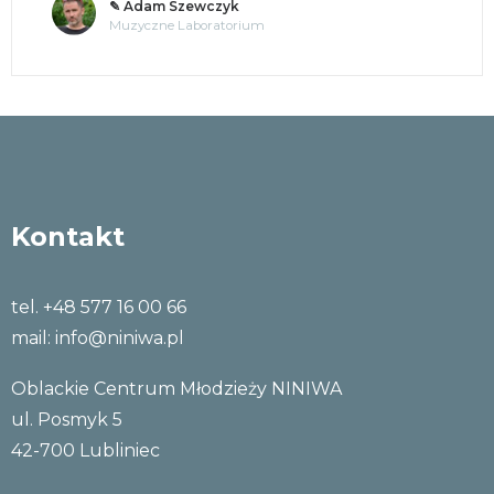
✎ o. Andrzej Jastrzębski OMI
Tajemnice umysłu
Kontakt
tel. +48 577 16 00 66
mail:
info@niniwa.pl
Oblackie Centrum Młodzieży NINIWA
ul. Posmyk 5
42-700 Lubliniec