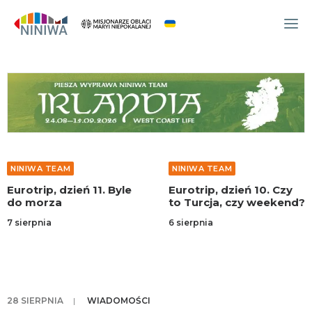
WYDARZENIA
O NAS
WSPÓLNOTA
OCM
NINIWA TEAM
NINIWA TEAM
NINIWA TEAM
Eurotrip, dzień 11. Byle
Eurotrip, dzień 10. Czy
FESTIWAL ŻYCIA
do morza
to Turcja, czy weekend?
WOLONTARIAT
7 sierpnia
6 sierpnia
AKTUALNOŚCI
ARTYKUŁY
NINIWA BUD
28 SIERPNIA
|
WIADOMOŚCI
SKLEP