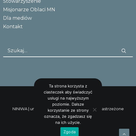
Stowarzyszenie
Misjonarze Oblaci MN
Dla mediów
Kontakt
Ta strona korzysta z
ciasteczek aby świadczyć
usługi na najwyższym
poziomie. Dalsze
NINIWA |
uncreative: studio
Wszystkie prawa zastrzeżone
korzystanie ze strony
oznacza, że zgadzasz się
na ich użycie.
Zgoda