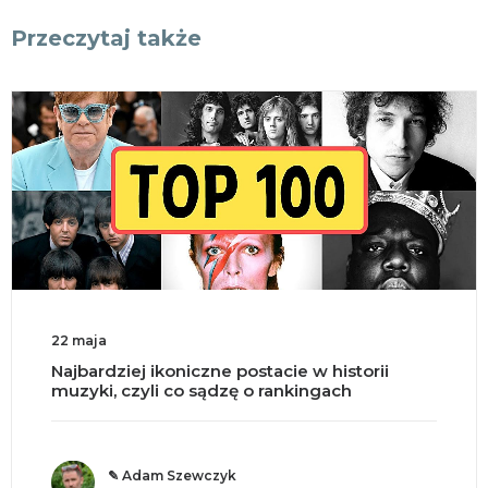
Przeczytaj także
18 maja
Split brain, czyli co się dzieje po przecięciu
mózgu na pół?
✎ o. Andrzej Jastrzębski OMI