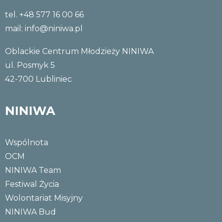
tel. +48 577 16 00 66
mail:
info@niniwa.pl
Oblackie Centrum Młodzieży NINIWA
ul. Posmyk 5
42-700 Lubliniec
NINIWA
Wspólnota
OCM
NINIWA Team
Festiwal Życia
Wolontariat Misyjny
NINIWA Bud