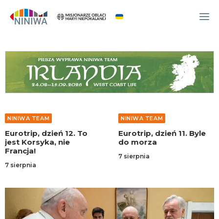
WYDARZENIA
O NAS
WSPÓLNOTA
OCM
NINIWA TEAM
NINIWA TEAM
NINIWA TEAM
Eurotrip, dzień 12. To
Eurotrip, dzień 11. Byle
FESTIWAL ŻYCIA
jest Korsyka, nie
do morza
Francja!
WOLONTARIAT
7 sierpnia
7 sierpnia
AKTUALNOŚCI
ARTYKUŁY
NINIWA BUD
SKLEP