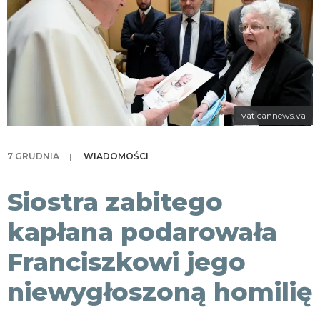
KONTAKT
vaticannews.va
7 GRUDNIA
|
WIADOMOŚCI
Siostra zabitego
kapłana podarowała
Franciszkowi jego
niewygłoszoną homilię