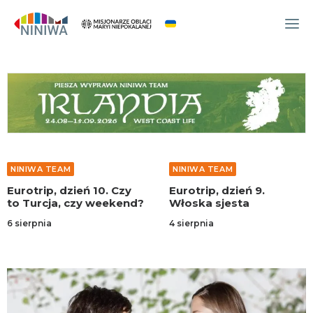
WYDARZENIA
O NAS
WSPÓLNOTA
OCM
NINIWA TEAM
NINIWA TEAM
NINIWA TEAM
Eurotrip, dzień 10. Czy
Eurotrip, dzień 9.
FESTIWAL ŻYCIA
to Turcja, czy weekend?
Włoska sjesta
WOLONTARIAT
6 sierpnia
4 sierpnia
AKTUALNOŚCI
ARTYKUŁY
NINIWA BUD
SKLEP