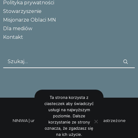
Polityka prywatności
Stowarzyszenie
Misjonarze Oblaci MN
Dla mediów
Kontakt
Ta strona korzysta z
ciasteczek aby świadczyć
usługi na najwyższym
poziomie. Dalsze
NINIWA |
uncreative: studio
Wszystkie prawa zastrzeżone
korzystanie ze strony
oznacza, że zgadzasz się
na ich użycie.