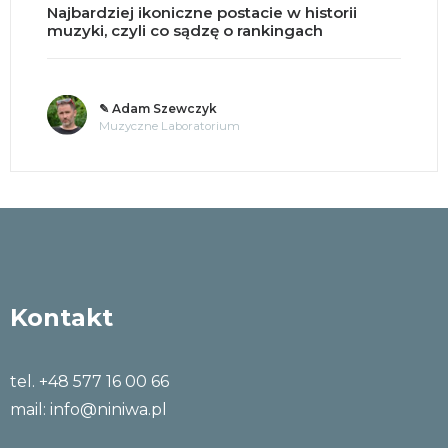
Split brain, czyli co się dzieje po przecięciu
mózgu na pół?
✎ o. Andrzej Jastrzębski OMI
Tajemnice umysłu
Kontakt
tel. +48 577 16 00 66
mail:
info@niniwa.pl