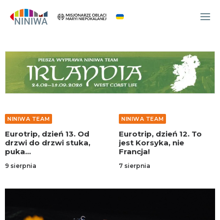
WYDARZENIA
O NAS
WSPÓLNOTA
OCM
NINIWA TEAM
NINIWA TEAM
NINIWA TEAM
d
Eurotrip, dzień 12. To
Eurotrip, dzień 11. 
FESTIWAL ŻYCIA
,
jest Korsyka, nie
do morza
Francja!
WOLONTARIAT
7 sierpnia
7 sierpnia
AKTUALNOŚCI
ARTYKUŁY
NINIWA BUD
SKLEP