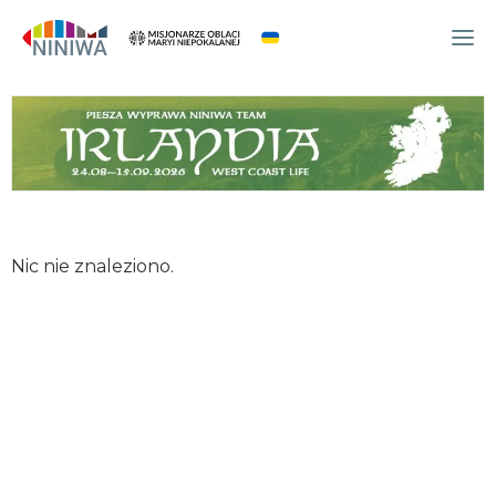
WYDARZENIA
O NAS
WSPÓLNOTA
OCM
Nic nie znaleziono.
NINIWA TEAM
FESTIWAL ŻYCIA
WOLONTARIAT
AKTUALNOŚCI
ARTYKUŁY
NINIWA BUD
SKLEP