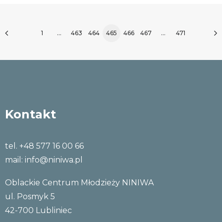
1
…
463
464
465
466
467
…
471
Kontakt
tel. +48 577 16 00 66
mail:
info@niniwa.pl
Oblackie Centrum Młodzieży NINIWA
ul. Posmyk 5
42-700 Lubliniec