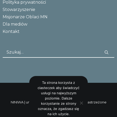
Polityka prywatności
Stowarzyszenie
Misjonarze Oblaci MN
Dla mediów
Kontakt
Ta strona korzysta z
ciasteczek aby świadczyć
usługi na najwyższym
poziomie. Dalsze
NINIWA |
uncreative: studio
Wszystkie prawa zastrzeżone
korzystanie ze strony
oznacza, że zgadzasz się
na ich użycie.