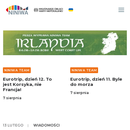
WYDARZENIA
O NAS
WSPÓLNOTA
OCM
NINIWA TEAM
NINIWA TEAM
NINIWA TEAM
Eurotrip, dzień 12. To
Eurotrip, dzień 11. Byle
FESTIWAL ŻYCIA
jest Korsyka, nie
do morza
Francja!
WOLONTARIAT
7 sierpnia
7 sierpnia
AKTUALNOŚCI
ARTYKUŁY
NINIWA BUD
13 LUTEGO
|
WIADOMOŚCI
SKLEP