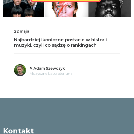
18 maja
Split brain, czyli co się dzieje po przecięciu
mózgu na pół?
✎ o. Andrzej Jastrzębski OMI
Tajemnice umysłu
Kontakt