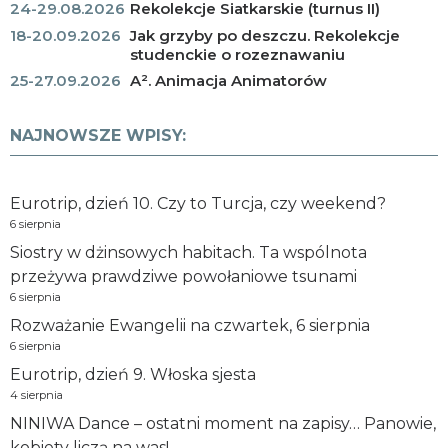
24-29.08.2026
Rekolekcje Siatkarskie (turnus II)
18-20.09.2026
Jak grzyby po deszczu. Rekolekcje
studenckie o rozeznawaniu
25-27.09.2026
A². Animacja Animatorów
NAJNOWSZE WPISY:
Eurotrip, dzień 10. Czy to Turcja, czy weekend?
6 sierpnia
Siostry w dżinsowych habitach. Ta wspólnota
przeżywa prawdziwe powołaniowe tsunami
6 sierpnia
Rozważanie Ewangelii na czwartek, 6 sierpnia
6 sierpnia
Eurotrip, dzień 9. Włoska sjesta
4 sierpnia
NINIWA Dance – ostatni moment na zapisy… Panowie,
kobiety liczą na was!