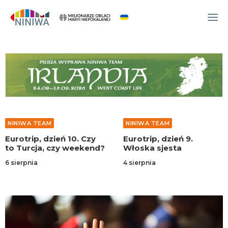
WYDARZENIA
O NAS
WSPÓLNOTA
OCM
NINIWA TEAM
NINIWA TEAM
NINIWA TEAM
Eurotrip, dzień 10. Czy
Eurotrip, dzień 9.
FESTIWAL ŻYCIA
to Turcja, czy weekend?
Włoska sjesta
WOLONTARIAT
6 sierpnia
4 sierpnia
AKTUALNOŚCI
ARTYKUŁY
NINIWA BUD
SKLEP