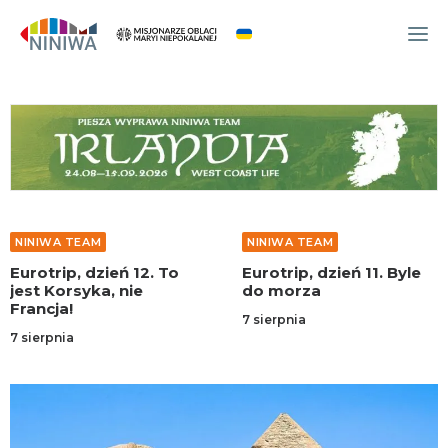
WYDARZENIA
O NAS
WSPÓLNOTA
OCM
NINIWA TEAM
NINIWA TEAM
NINIWA TEAM
Eurotrip, dzień 12. To
Eurotrip, dzień 11. Byle
FESTIWAL ŻYCIA
jest Korsyka, nie
do morza
Francja!
WOLONTARIAT
7 sierpnia
7 sierpnia
AKTUALNOŚCI
ARTYKUŁY
NINIWA BUD
SKLEP