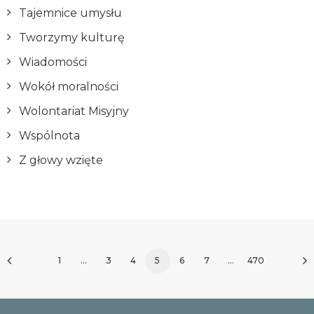
Tajemnice umysłu
Tworzymy kulturę
Wiadomości
Wokół moralności
Wolontariat Misyjny
Wspólnota
Z głowy wzięte
1
…
3
4
5
6
7
…
470