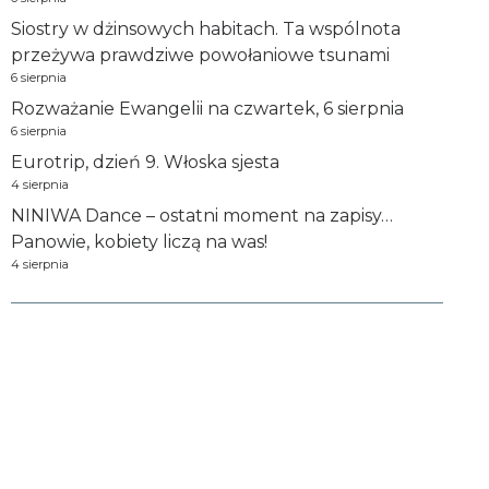
Siostry w dżinsowych habitach. Ta wspólnota
przeżywa prawdziwe powołaniowe tsunami
6 sierpnia
Rozważanie Ewangelii na czwartek, 6 sierpnia
6 sierpnia
Eurotrip, dzień 9. Włoska sjesta
4 sierpnia
NINIWA Dance – ostatni moment na zapisy…
Panowie, kobiety liczą na was!
4 sierpnia