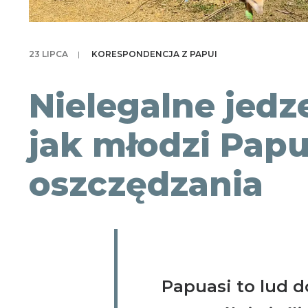
23 LIPCA
|
KORESPONDENCJA Z PAPUI
Nielegalne jedze
jak młodzi Papua
oszczędzania
Papuasi to lud 