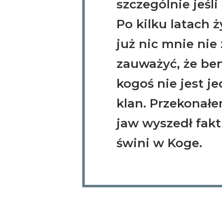
szczególnie jeśl
Po kilku latach 
już nic mnie nie
zauważyć, że be
kogoś nie jest je
klan. Przekonałe
jaw wyszedł fakt
świni w Koge.