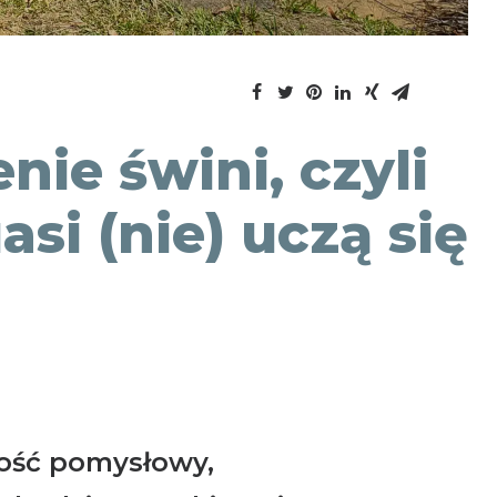
nie świni, czyli
si (nie) uczą się
dość pomysłowy,