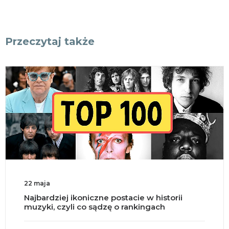
Przeczytaj także
18 maja
Split brain, czyli co się dzieje po przecięciu
mózgu na pół?