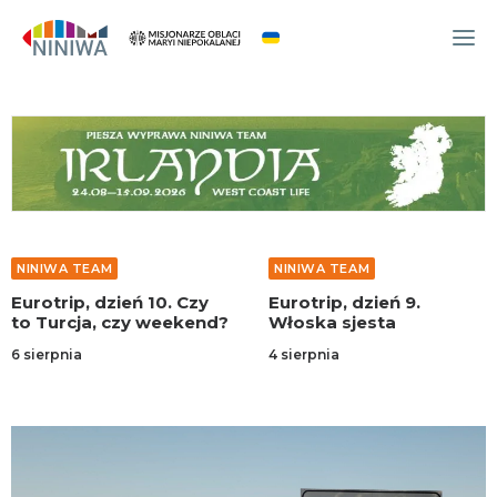
WYDARZENIA
O NAS
WSPÓLNOTA
OCM
NINIWA TEAM
OCM NINIWA
NINIWA TEAM
Eurotrip, dzień 9.
NINIWA Dance – ostatni
FESTIWAL ŻYCIA
Włoska sjesta
moment na zapisy…
Panowie, kobiety liczą
WOLONTARIAT
4 sierpnia
na was!
4 sierpnia
AKTUALNOŚCI
ARTYKUŁY
NINIWA BUD
SKLEP