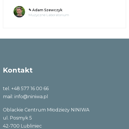
✎ o. Andrzej Jastrzębski OMI
Tajemnice umysłu
Kontakt
tel. +48 577 16 00 66
mail:
info@niniwa.pl
Oblackie Centrum Młodzieży NINIWA
ul. Posmyk 5
42-700 Lubliniec