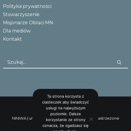
Polityka prywatności
Stowarzyszenie
Misjonarze Oblaci MN
Dla mediów
Kontakt
Ta strona korzysta z
ciasteczek aby świadczyć
usługi na najwyższym
poziomie. Dalsze
NINIWA |
uncreative: studio
Wszystkie prawa zastrzeżone
korzystanie ze strony
oznacza, że zgadzasz się