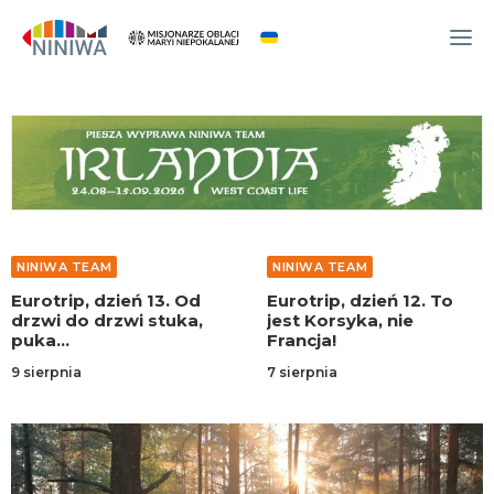
WYDARZENIA
O NAS
WSPÓLNOTA
OCM
NINIWA TEAM
NINIWA TEAM
NINIWA TEAM
Eurotrip, dzień 13. Od
Eurotrip, dzień 12. To
FESTIWAL ŻYCIA
drzwi do drzwi stuka,
jest Korsyka, nie
puka…
Francja!
WOLONTARIAT
9 sierpnia
7 sierpnia
AKTUALNOŚCI
ARTYKUŁY
NINIWA BUD
SKLEP