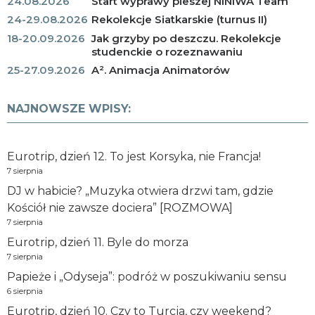
24.08.2026
Start wyprawy pieszej NINIWA Team
24-29.08.2026
Rekolekcje Siatkarskie (turnus II)
18-20.09.2026
Jak grzyby po deszczu. Rekolekcje
studenckie o rozeznawaniu
25-27.09.2026
A². Animacja Animatorów
NAJNOWSZE WPISY:
Eurotrip, dzień 12. To jest Korsyka, nie Francja!
7 sierpnia
DJ w habicie? „Muzyka otwiera drzwi tam, gdzie
Kościół nie zawsze dociera” [ROZMOWA]
7 sierpnia
Eurotrip, dzień 11. Byle do morza
7 sierpnia
Papieże i „Odyseja”: podróż w poszukiwaniu sensu
6 sierpnia
Eurotrip, dzień 10. Czy to Turcja, czy weekend?