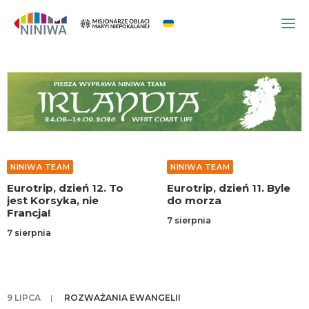
WYDARZENIA
O NAS
WSPÓLNOTA
OCM
NINIWA TEAM
NINIWA TEAM
NINIWA TEAM
Eurotrip, dzień 12. To
Eurotrip, dzień 11. Byle
FESTIWAL ŻYCIA
jest Korsyka, nie
do morza
Francja!
WOLONTARIAT
7 sierpnia
7 sierpnia
AKTUALNOŚCI
ARTYKUŁY
NINIWA BUD
9 LIPCA
|
ROZWAŻANIA EWANGELII
SKLEP