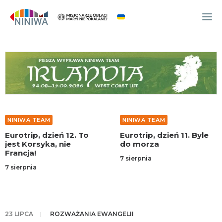
WYDARZENIA
O NAS
WSPÓLNOTA
OCM
NINIWA TEAM
NINIWA TEAM
NINIWA TEAM
Eurotrip, dzień 12. To
Eurotrip, dzień 11. Byle
FESTIWAL ŻYCIA
jest Korsyka, nie
do morza
Francja!
WOLONTARIAT
7 sierpnia
7 sierpnia
AKTUALNOŚCI
ARTYKUŁY
NINIWA BUD
23 LIPCA
|
ROZWAŻANIA EWANGELII
SKLEP