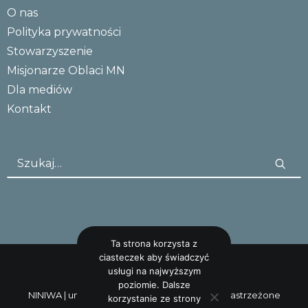
O nas
Polityka prywatności
Stowarzyszenie
Misjonarze Oblaci MN
Dla mediów
Kontakt
Ta strona korzysta z
ciasteczek aby świadczyć
usługi na najwyższym
poziomie. Dalsze
NINIWA |
uncreative: studio
Wszystkie prawa zastrzeżone
korzystanie ze strony