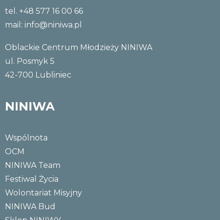
tel. +48 577 16 00 66
mail:
info@niniwa.pl
Oblackie Centrum Młodzieży NINIWA
ul. Posmyk 5
42-700 Lubliniec
NINIWA
Wspólnota
OCM
NINIWA Team
Festiwal Życia
Wolontariat Misyjny
NINIWA Bud