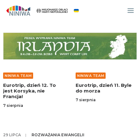
WYDARZENIA
O NAS
WSPÓLNOTA
OCM
NINIWA TEAM
NINIWA TEAM
NINIWA TEAM
Eurotrip, dzień 12. To
Eurotrip, dzień 11. Byle
FESTIWAL ŻYCIA
jest Korsyka, nie
do morza
Francja!
WOLONTARIAT
7 sierpnia
7 sierpnia
AKTUALNOŚCI
ARTYKUŁY
NINIWA BUD
29 LIPCA
|
ROZWAŻANIA EWANGELII
SKLEP