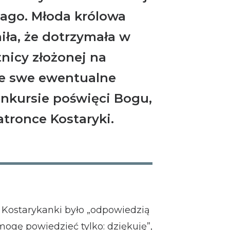
tago. Młoda królowa
iła, że dotrzymała w
nicy złożonej na
że swe ewentualne
nkursie poświęci Bogu,
tronce Kostaryki.
j Kostarykanki było „odpowiedzią
mogę powiedzieć tylko: dziękuję”,