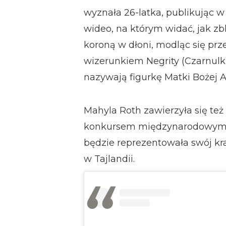
wyznała 26-latka, publikując 
wideo, na którym widać, jak zbl
koroną w dłoni, modląc się pr
wizerunkiem Negrity (Czarnulki
nazywają figurkę Matki Bożej An
Mahyla Roth zawierzyła się też
konkursem międzynarodowym M
będzie reprezentowała swój kra
w Tajlandii.