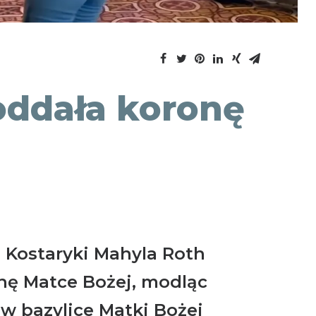
oddała koronę
 Kostaryki Mahyla Roth
nę Matce Bożej, modląc
 w bazylice Matki Bożej