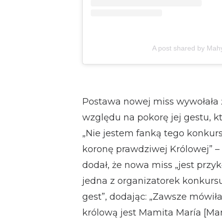
A post shared by Mah
Postawa nowej miss wywołała ż
względu na pokorę jej gestu, k
„Nie jestem fanką tego konkurs
koronę prawdziwej Królowej” – 
dodał, że nowa miss „jest przyk
jedna z organizatorek konkursu
gest”, dodając: „Zawsze mówił
królową jest Mamita María [Mam