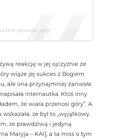
yla Roth (@mahyla_roth)
ywą reakcję w jej ojczyźnie ze
tóry wiąże jej sukces z Bogiem.
u, ale ona przynajmniej zaniosła
napisała internautka. Ktoś inny
ładem, że wiara przenosi góry”. A
 wskazała, że był to „wyjątkowy
am, że prawdziwą i jedyną
a Maryja – KAI], a ta miss o tym