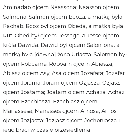
Aminadab ojcem Naassona; Naasson ojcem
Salmona; Salmon ojcem Booza, a matką była
Rachab. Booz był ojcem Obeda, a matką była
Rut. Obed był ojcem Jessego, a Jesse ojcem
króla Dawida. Dawid był ojcem Salomona, a
matką była [dawna] żona Uriasza. Salomon był
ojcem Roboama; Roboam ojcem Abiasza;
Abiasz ojcem Asy; Asa ojcem Jozafata; Jozafat
ojcem Jorama; Joram ojcem Ozjasza; Ozjasz
ojcem Joatama; Joatam ojcem Achaza; Achaz
ojcem Ezechiasza; Ezechiasz ojcem
Manassesa; Manasses ojcem Amosa; Amos
ojcem Jozjasza; Jozjasz ojcem Jechoniasza i
jego braci w czasie przesiedlenia