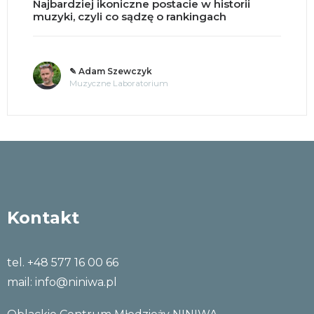
ikoniczne postacie w historii
Split brain, 
li co sądzę o rankingach
mózgu na p
m Szewczyk
✎ o. A
ne Laboratorium
Tajemn
Kontakt
tel. +48 577 16 00 66
mail:
info@niniwa.pl