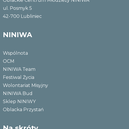
Oblackie Centrum Młodzieży NINIWA
ul. Posmyk 5
42-700 Lubliniec
NINIWA
Wspólnota
OCM
NINIWA Team
Festiwal Życia
Wolontariat Misyjny
NINIWA Bud
Sklep NINIWY
Oblacka Przystań
Na skróty