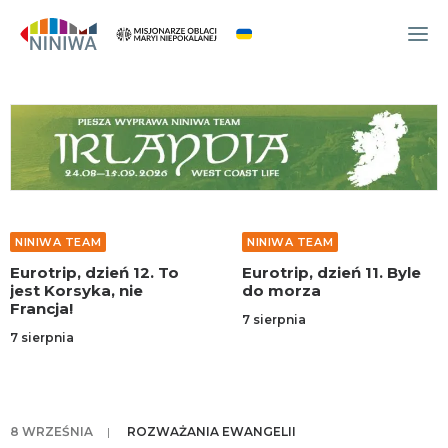
WYDARZENIA
O NAS
WSPÓLNOTA
OCM
NINIWA TEAM
NINIWA TEAM
NINIWA TEAM
Eurotrip, dzień 12. To
Eurotrip, dzień 11. Byle
FESTIWAL ŻYCIA
jest Korsyka, nie
do morza
Francja!
WOLONTARIAT
7 sierpnia
 sierpnia
AKTUALNOŚCI
ARTYKUŁY
NINIWA BUD
8 WRZEŚNIA
|
ROZWAŻANIA EWANGELII
SKLEP