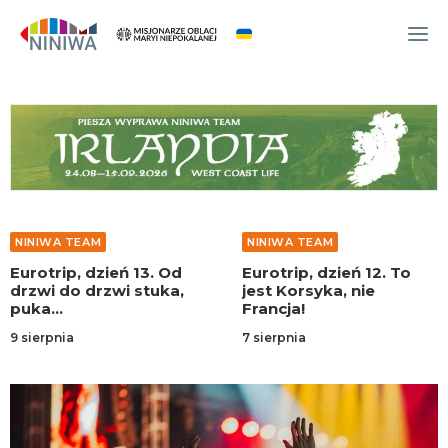
WYDARZENIA
O NAS
WSPÓLNOTA
OCM
NINIWA TEAM
NINIWA TEAM
NINIWA TEAM
Eurotrip, dzień 12. To
Eurotrip, dzień 11. Byle
FESTIWAL ŻYCIA
jest Korsyka, nie
do morza
Francja!
WOLONTARIAT
7 sierpnia
7 sierpnia
AKTUALNOŚCI
ARTYKUŁY
NINIWA BUD
SKLEP