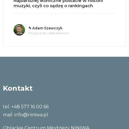
Split brain, czyli co się dzieje po przecięciu
mózgu na pół?
✎ o. Andrzej Jastrzębski OMI
Tajemnice umysłu
Kontakt
tel. +48 577 16 00 66
mail:
info@niniwa.pl
Oblackie Centrum Młodzieży NINIWA