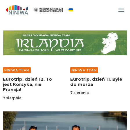
WYDARZENIA
O NAS
WSPÓLNOTA
OCM
NINIWA TEAM
NINIWA TEAM
NINIWA TEAM
Eurotrip, dzień 12. To
Eurotrip, dzień 11. Byle
FESTIWAL ŻYCIA
jest Korsyka, nie
do morza
Francja!
WOLONTARIAT
7 sierpnia
7 sierpnia
AKTUALNOŚCI
ARTYKUŁY
NINIWA BUD
SKLEP