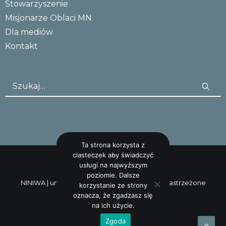
Stowarzyszenie
Misjonarze Oblaci MN
Dla mediów
Kontakt
Ta strona korzysta z
ciasteczek aby świadczyć
usługi na najwyższym
poziomie. Dalsze
NINIWA |
uncreative: studio
Wszystkie prawa zastrzeżone
korzystanie ze strony
oznacza, że zgadzasz się
na ich użycie.
Zgoda