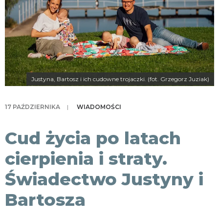
KONTAKT
Justyna, Bartosz i ich cudowne trojaczki. (fot. Grzegorz Juziak)
17 PAŹDZIERNIKA
|
WIADOMOŚCI
Cud życia po latach
cierpienia i straty.
Świadectwo Justyny i
Bartosza