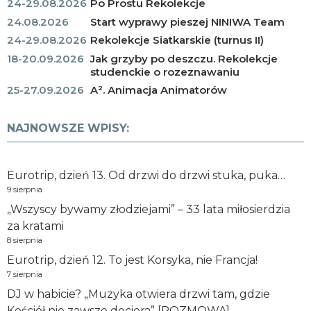
24-29.08.2026
Po Prostu Rekolekcje
24.08.2026
Start wyprawy pieszej NINIWA Team
24-29.08.2026
Rekolekcje Siatkarskie (turnus II)
18-20.09.2026
Jak grzyby po deszczu. Rekolekcje
studenckie o rozeznawaniu
25-27.09.2026
A². Animacja Animatorów
NAJNOWSZE WPISY:
Eurotrip, dzień 13. Od drzwi do drzwi stuka, puka…
9 sierpnia
„Wszyscy bywamy złodziejami” – 33 lata miłosierdzia
za kratami
8 sierpnia
Eurotrip, dzień 12. To jest Korsyka, nie Francja!
7 sierpnia
DJ w habicie? „Muzyka otwiera drzwi tam, gdzie
Kościół nie zawsze dociera” [ROZMOWA]