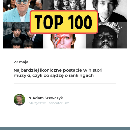
2 maja
18
ajbardziej ikoniczne postacie w historii
Sp
uzyki, czyli co sądzę o rankingach
m
✎ Adam Szewczyk
Muzyczne Laboratorium