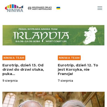
WYDARZENIA
O NAS
WSPÓLNOTA
OCM
NINIWA TEAM
NINIWA TEAM
NINIWA TEAM
Eurotrip, dzień 13. Od
Eurotrip, dzień 12. To
FESTIWAL ŻYCIA
drzwi do drzwi stuka,
jest Korsyka, nie
puka…
Francja!
WOLONTARIAT
9 sierpnia
7 sierpnia
AKTUALNOŚCI
ARTYKUŁY
NINIWA BUD
SKLEP