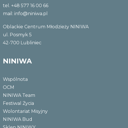
tel. +48 577 16 00 66
mail:
info@niniwa.pl
Oblackie Centrum Młodzieży NINIWA
ul. Posmyk 5
42-700 Lubliniec
NINIWA
Wspólnota
OCM
NINIWA Team
Festiwal Życia
Wolontariat Misyjny
NINIWA Bud
Sklep NINIWY