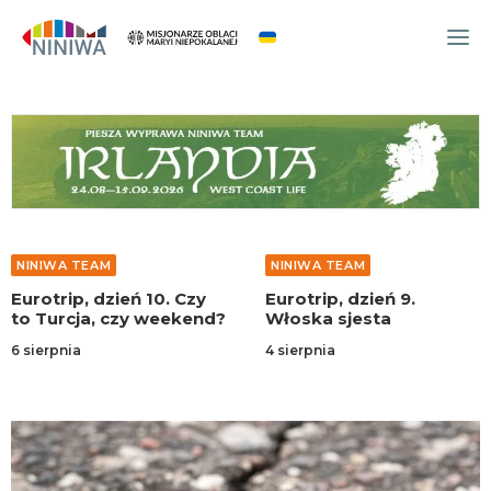
WYDARZENIA
O NAS
WSPÓLNOTA
OCM
NINIWA TEAM
NINIWA TEAM
NINIWA TEAM
Eurotrip, dzień 10. Czy
Eurotrip, dzień 9.
FESTIWAL ŻYCIA
to Turcja, czy weekend?
Włoska sjesta
WOLONTARIAT
6 sierpnia
4 sierpnia
AKTUALNOŚCI
ARTYKUŁY
NINIWA BUD
SKLEP