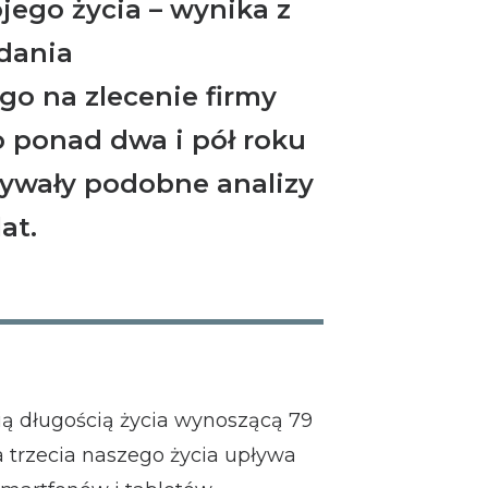
jego życia – wynika z
dania
o na zlecenie firmy
o ponad dwa i pół roku
zywały podobne analizy
at.
nią długością życia wynoszącą 79
na trzecia naszego życia upływa