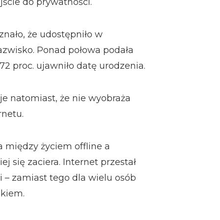
jście do prywatności.
znało, że udostępniło w
nazwisko. Ponad połowa podała
72 proc. ujawniło datę urodzenia.
je natomiast, że nie wyobraża
rnetu.
a między życiem offline a
 się zaciera. Internet przestał
 – zamiast tego dla wielu osób
skiem.