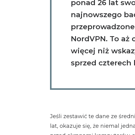
ponad 26 lat swo
najnowszego ba
przeprowadzoneg
NordVPN. To aż 
więcej niż wska
sprzed czterech l
Jeśli zestawić te dane ze śred
lat, okazuje się, że niemal jed