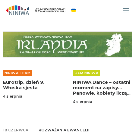
WYDARZENIA
O NAS
WSPÓLNOTA
OCM
NINIWA TEAM
OCM NINIWA
NINIWA TEAM
Eurotrip, dzień 9.
NINIWA Dance – ostatni
FESTIWAL ŻYCIA
Włoska sjesta
moment na zapisy…
Panowie, kobiety liczą
WOLONTARIAT
4 sierpnia
na was!
4 sierpnia
AKTUALNOŚCI
ARTYKUŁY
NINIWA BUD
18 CZERWCA
|
ROZWAŻANIA EWANGELII
SKLEP