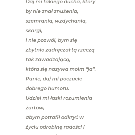
Daj mi takiego ducha, który
by nie znał znużenia,
szemrania, wzdychania,
skargi,
i nie pozwól, bym się
zbytnio zadręczał tą rzeczą
tak zawadzającą,
która się nazywa moim “ja”.
Panie, daj mi poczucie
dobrego humoru.
Udziel mi łaski rozumienia
żartów,
abym potrafił odkryć w
życiu odrobinę radości i