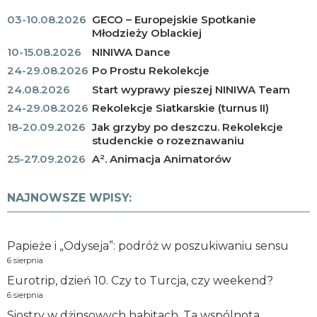
03-10.08.2026
GECO – Europejskie Spotkanie
Młodzieży Oblackiej
10-15.08.2026
NINIWA Dance
24-29.08.2026
Po Prostu Rekolekcje
24.08.2026
Start wyprawy pieszej NINIWA Team
24-29.08.2026
Rekolekcje Siatkarskie (turnus II)
18-20.09.2026
Jak grzyby po deszczu. Rekolekcje
studenckie o rozeznawaniu
25-27.09.2026
A². Animacja Animatorów
NAJNOWSZE WPISY:
Papieże i „Odyseja”: podróż w poszukiwaniu sensu
6 sierpnia
Eurotrip, dzień 10. Czy to Turcja, czy weekend?
6 sierpnia
Siostry w dżinsowych habitach. Ta wspólnota