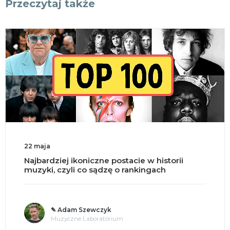
Przeczytaj także
18 maja
Split brain, czyli co się dzieje po przecięciu
mózgu na pół?
✎ o. Andrzej Jastrzębski OMI
Tajemnice umysłu