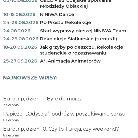
03-10.08.2026
GECO – Europejskie Spotkanie
Młodzieży Oblackiej
10-15.08.2026
NINIWA Dance
24-29.08.2026
Po Prostu Rekolekcje
24.08.2026
Start wyprawy pieszej NINIWA Team
24-29.08.2026
Rekolekcje Siatkarskie (turnus II)
18-20.09.2026
Jak grzyby po deszczu. Rekolekcje
studenckie o rozeznawaniu
25-27.09.2026
A². Animacja Animatorów
NAJNOWSZE WPISY:
Eurotrip, dzień 11. Byle do morza
7 sierpnia
Papieże i „Odyseja”: podróż w poszukiwaniu sensu
6 sierpnia
Eurotrip, dzień 10. Czy to Turcja, czy weekend?
6 sierpnia