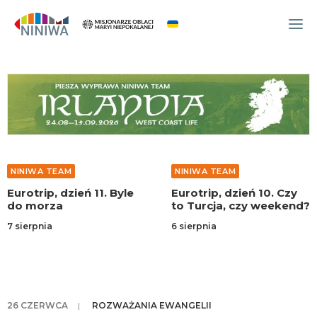
WYDARZENIA
O NAS
WSPÓLNOTA
OCM
NINIWA TEAM
NINIWA TEAM
NINIWA TEAM
Eurotrip, dzień 11. Byle
Eurotrip, dzień 10. Czy
FESTIWAL ŻYCIA
do morza
to Turcja, czy weekend?
WOLONTARIAT
7 sierpnia
6 sierpnia
AKTUALNOŚCI
ARTYKUŁY
NINIWA BUD
26 CZERWCA
|
ROZWAŻANIA EWANGELII
SKLEP