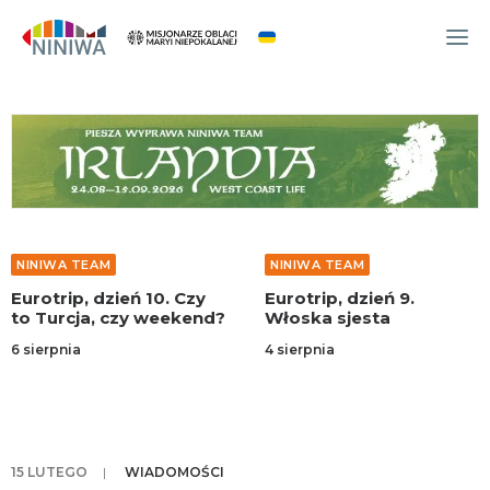
WYDARZENIA
O NAS
WSPÓLNOTA
OCM
NINIWA TEAM
NINIWA TEAM
NINIWA TEAM
Eurotrip, dzień 10. Czy
Eurotrip, dzień 9.
FESTIWAL ŻYCIA
to Turcja, czy weekend?
Włoska sjesta
WOLONTARIAT
6 sierpnia
4 sierpnia
AKTUALNOŚCI
ARTYKUŁY
NINIWA BUD
15 LUTEGO
|
WIADOMOŚCI
SKLEP