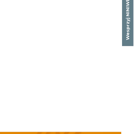
Wesprzyj NINIWĘ