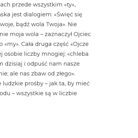
tach przede wszystkim «ty»,
ka jest dialogiem: «Święć się
Twoje, bądź wola Twoja». Nie
 nie moja wola – zaznaczył Ojciec
o «my». Cała druga część «Ojcze
j osobie liczby mnogiej: «chleba
 dzisiaj i odpuść nam nasze
ie; ale nas zbaw od złego».
udzkie prośby – jak ta, by mieć
odu – wszystkie są w liczbie