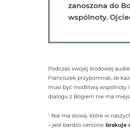
zanoszona do B
wspólnoty. Ojcie
Podczas swojej środowej audien
Franciszek przypomniał, że k
musi być modlitwą wspólnoty. O
dialogu z Bogiem nie ma miejs
“ Nie ma słowa, które w naszy
– jest bardzo cenione:
brakuje 