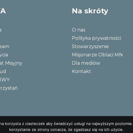
WA
Na skróty
a
O nas
Polityka prywatności
Team
Stowarzyszenie
ycia
Misjonarze Oblaci MN
at Misyjny
Dla mediów
Bud
Kontakt
NIWY
rzystań
ona korzysta z ciasteczek aby świadczyć usługi na najwyższym poziomie.
korzystanie ze strony oznacza, że zgadzasz się na ich użycie.