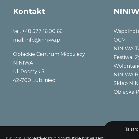
Kontakt
NINI
tel. +48 577 16 00 66
Wspólnot
mail:
info@niniwa.pl
OCM
NINIWA 
Oblackie Centrum Młodzieży
Festiwal Ż
NINIWA
Wolontari
ul. Posmyk 5
NINIWA 
42-700 Lubliniec
Sklep NI
Oblacka P
Ta str
NINIWA |
uncreative: studio
Wszystkie prawa zastrzeżone