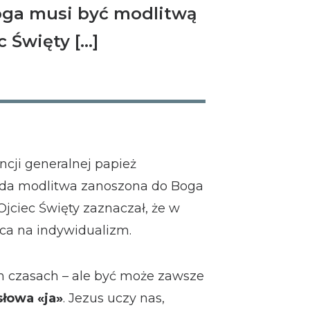
oga musi być modlitwą
c Święty […]
cji generalnej papież
ażda modlitwa zanoszona do Boga
jciec Święty zaznaczał, że w
ca na indywidualizm.
ch czasach – ale być może zawsze
słowa «ja»
. Jezus uczy nas,