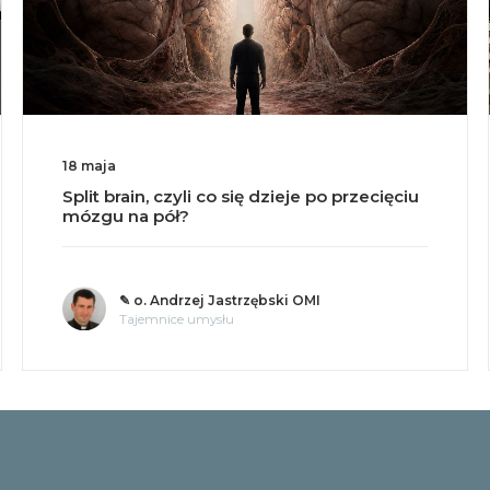
18 maja
Split brain, czyli co się dzieje po przecięciu
mózgu na pół?
✎ o. Andrzej Jastrzębski OMI
Tajemnice umysłu