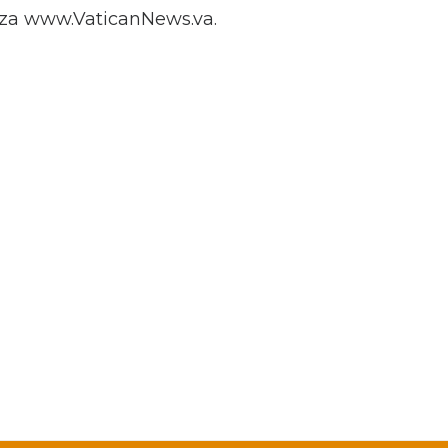
za www.VaticanNews.va.